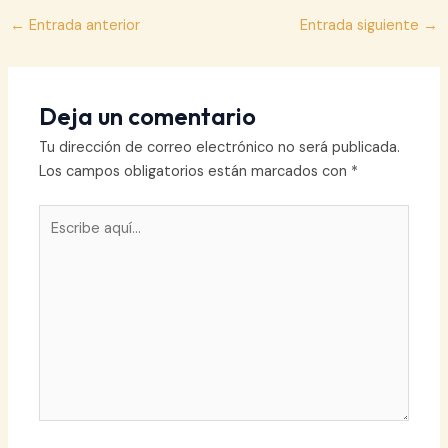
Navegación
←
Entrada anterior
Entrada siguiente
→
de
entradas
Deja un comentario
Tu dirección de correo electrónico no será publicada.
Los campos obligatorios están marcados con
*
Escribe
aquí...