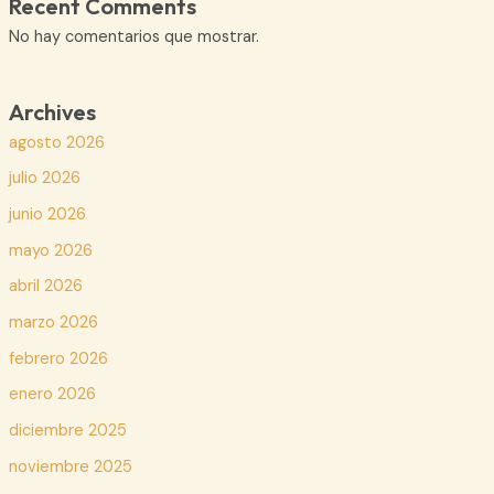
Recent Comments
No hay comentarios que mostrar.
Archives
agosto 2026
julio 2026
junio 2026
mayo 2026
abril 2026
marzo 2026
febrero 2026
enero 2026
diciembre 2025
noviembre 2025