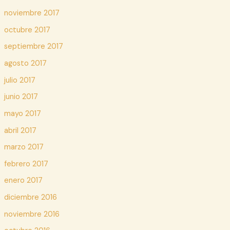
noviembre 2017
octubre 2017
septiembre 2017
agosto 2017
julio 2017
junio 2017
mayo 2017
abril 2017
marzo 2017
febrero 2017
enero 2017
diciembre 2016
noviembre 2016