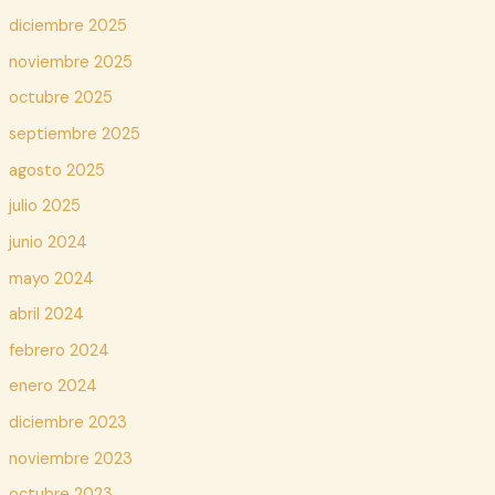
diciembre 2025
noviembre 2025
octubre 2025
septiembre 2025
agosto 2025
julio 2025
junio 2024
mayo 2024
abril 2024
febrero 2024
enero 2024
diciembre 2023
noviembre 2023
octubre 2023