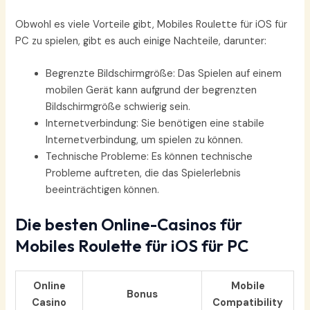
Obwohl es viele Vorteile gibt, Mobiles Roulette für iOS für
PC zu spielen, gibt es auch einige Nachteile, darunter:
Begrenzte Bildschirmgröße: Das Spielen auf einem
mobilen Gerät kann aufgrund der begrenzten
Bildschirmgröße schwierig sein.
Internetverbindung: Sie benötigen eine stabile
Internetverbindung, um spielen zu können.
Technische Probleme: Es können technische
Probleme auftreten, die das Spielerlebnis
beeinträchtigen können.
Die besten Online-Casinos für
Mobiles Roulette für iOS für PC
Online
Mobile
Bonus
Casino
Compatibility