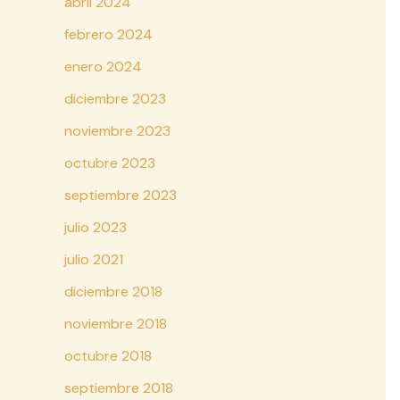
abril 2024
febrero 2024
enero 2024
diciembre 2023
noviembre 2023
octubre 2023
septiembre 2023
julio 2023
julio 2021
diciembre 2018
noviembre 2018
octubre 2018
septiembre 2018