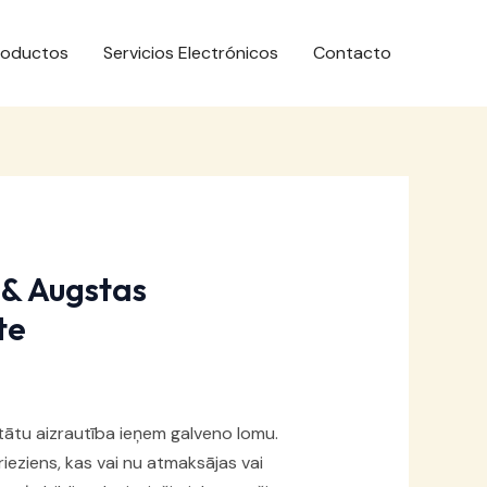
roductos
Servicios Electrónicos
Contacto
 & Augstas
te
tātu aizrautība ieņem galveno lomu.
ieziens, kas vai nu atmaksājas vai