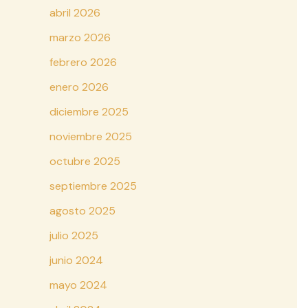
abril 2026
marzo 2026
febrero 2026
enero 2026
diciembre 2025
noviembre 2025
octubre 2025
septiembre 2025
agosto 2025
julio 2025
junio 2024
mayo 2024