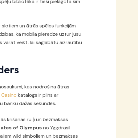
ēļu bibliotēka ir tieši pielāgota šim
ar slotiem un ātrās spēles funkcijām
dzības, kā mobilā pieredze uztur jūsu
 varat veikt, lai saglabātu aizrautību
ders
 nosaukumi, kas nodrošina ātras
 Casino
katalogs ir pilns ar
ūsu banku dažās sekundēs.
ās krišanas ruļļi un bezmaksas
ates of Olympus
no Yggdrasil
jiem wild simboliem un bezmaksas