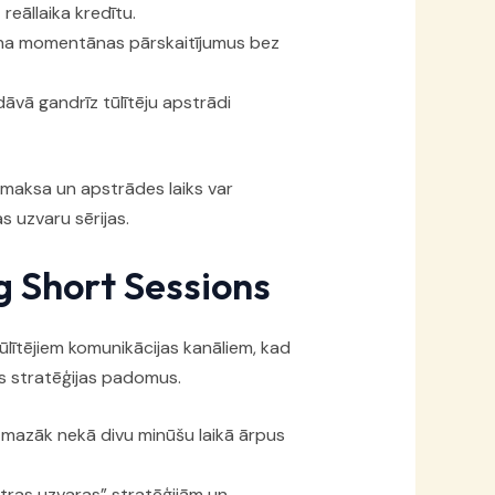
 reāllaika kredītu.
ina momentānas pārskaitījumus bez
āvā gandrīz tūlītēju apstrādi
 maksa un apstrādes laiks var
s uzvaru sērijas.
g Short Sessions
ūlītējiem komunikācijas kanāliem, kad
les stratēģijas padomus.
 mazāk nekā divu minūšu laikā ārpus
ātras uzvaras” stratēģijām un