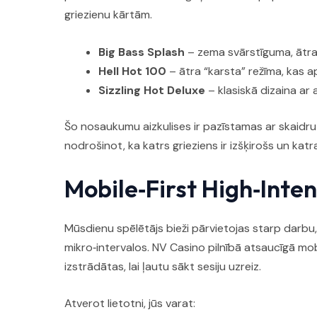
griezienu kārtām.
Big Bass Splash
– zema svārstīguma, ātra
Hell Hot 100
– ātra “karsta” režīma, kas a
Sizzling Hot Deluxe
– klasiskā dizaina ar 
Šo nosaukumu aizkulises ir pazīstamas ar skaidru
nodrošinot, ka katrs grieziens ir izšķirošs un katr
Mobile‑First High‑Inten
Mūsdienu spēlētājs bieži pārvietojas starp darbu
mikro‑intervalos. NV Casino pilnībā atsaucīgā mobi
izstrādātas, lai ļautu sākt sesiju uzreiz.
Atverot lietotni, jūs varat: