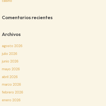
casino
Comentarios recientes
Archivos
agosto 2026
julio 2026
junio 2026
mayo 2026
abril 2026
marzo 2026
febrero 2026
enero 2026