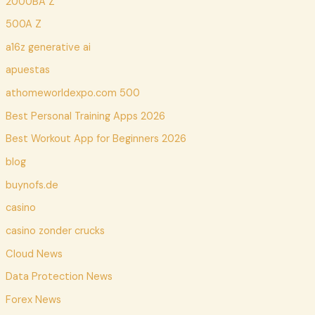
2000BA Z
500A Z
a16z generative ai
apuestas
athomeworldexpo.com 500
Best Personal Training Apps 2026
Best Workout App for Beginners 2026
blog
buynofs.de
casino
casino zonder crucks
Cloud News
Data Protection News
Forex News