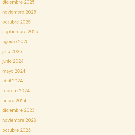
diciembre 2025
noviembre 2025
octubre 2025
septiembre 2025
agosto 2025
julio 2025
junio 2024
mayo 2024
abril 2024
febrero 2024
enero 2024
diciembre 2023
noviembre 2023
octubre 2023