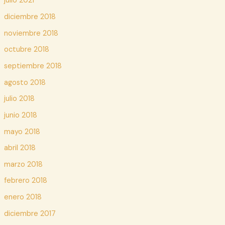
julio 2021
diciembre 2018
noviembre 2018
octubre 2018
septiembre 2018
agosto 2018
julio 2018
junio 2018
mayo 2018
abril 2018
marzo 2018
febrero 2018
enero 2018
diciembre 2017