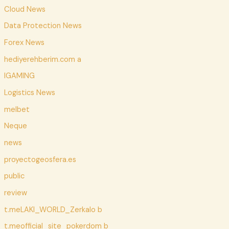
Cloud News
Data Protection News
Forex News
hediyerehberim.com a
IGAMING
Logistics News
melbet
Neque
news
proyectogeosfera.es
public
review
t.meLAKI_WORLD_Zerkalo b
t.meofficial_site_pokerdom b