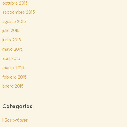
octubre 2015
septiembre 2015
agosto 2015
julio 2015
junio 2015
mayo 2015
abril 2015
marzo 2015
febrero 2015
enero 2015
Categorías
! Без рубрики