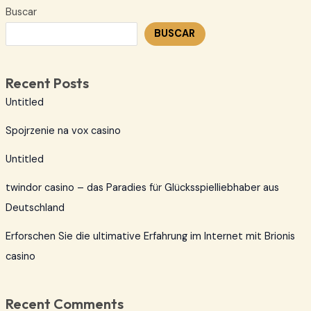
Buscar
BUSCAR
Recent Posts
Untitled
Spojrzenie na vox casino
Untitled
twindor casino – das Paradies für Glücksspielliebhaber aus
Deutschland
Erforschen Sie die ultimative Erfahrung im Internet mit Brionis
casino
Recent Comments