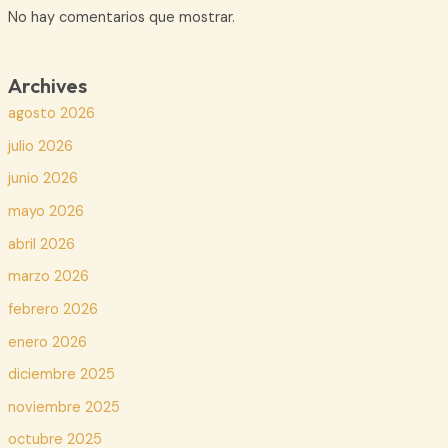
No hay comentarios que mostrar.
Archives
agosto 2026
julio 2026
junio 2026
mayo 2026
abril 2026
marzo 2026
febrero 2026
enero 2026
diciembre 2025
noviembre 2025
octubre 2025