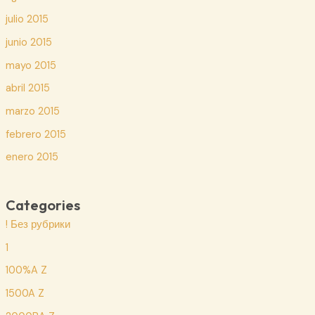
julio 2015
junio 2015
mayo 2015
abril 2015
marzo 2015
febrero 2015
enero 2015
Categories
! Без рубрики
1
100%A Z
1500A Z