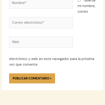
Nombre*
Guarda
mi nombre,
correo
Correo
electrónico*
Web
electrónico y web en este navegador para la próxima
vez que comente.