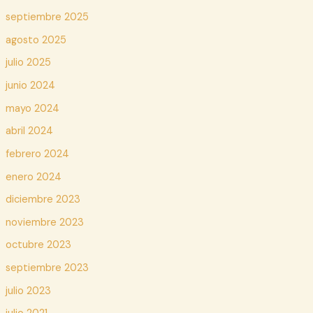
septiembre 2025
agosto 2025
julio 2025
junio 2024
mayo 2024
abril 2024
febrero 2024
enero 2024
diciembre 2023
noviembre 2023
octubre 2023
septiembre 2023
julio 2023