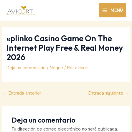
Ir
al
MENÚ
MAIN
contenido
MENU
«plinko Casino Game On The
Internet Play Free & Real Money
2026
Deja un comentario
/
Neque
/ Por
avicort
Navegación
←
Entrada anterior
Entrada siguiente
→
de
entradas
Deja un comentario
Tu dirección de correo electrónico no será publicada.