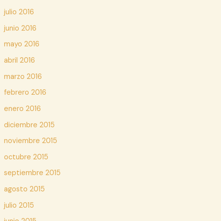
julio 2016
junio 2016
mayo 2016
abril 2016
marzo 2016
febrero 2016
enero 2016
diciembre 2015
noviembre 2015
octubre 2015
septiembre 2015
agosto 2015
julio 2015