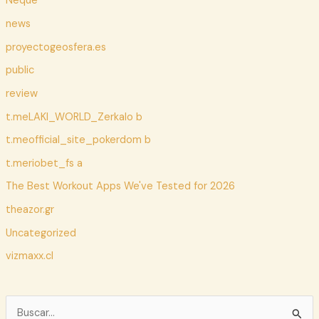
Neque
news
proyectogeosfera.es
public
review
t.meLAKI_WORLD_Zerkalo b
t.meofficial_site_pokerdom b
t.meriobet_fs a
The Best Workout Apps We've Tested for 2026
theazor.gr
Uncategorized
vizmaxx.cl
B