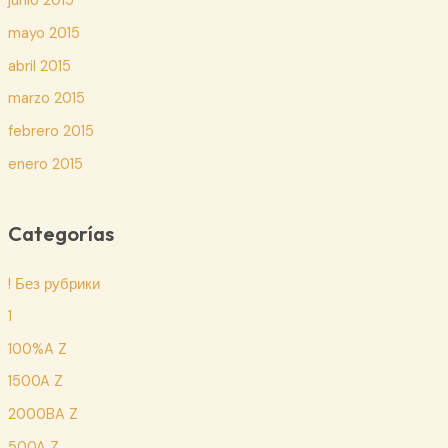
junio 2015
mayo 2015
abril 2015
marzo 2015
febrero 2015
enero 2015
Categorías
! Без рубрики
1
100%A Z
1500A Z
2000BA Z
500A Z