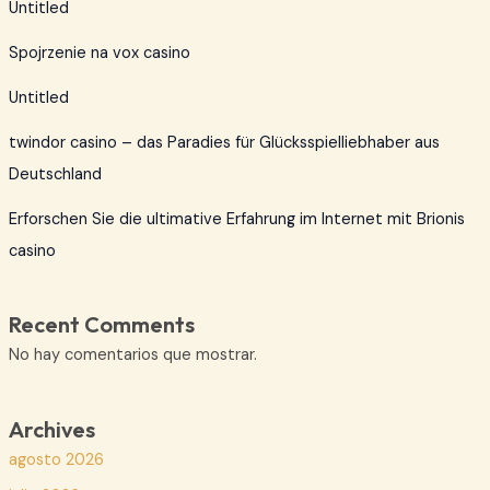
Untitled
Spojrzenie na vox casino
Untitled
twindor casino – das Paradies für Glücksspielliebhaber aus
Deutschland
Erforschen Sie die ultimative Erfahrung im Internet mit Brionis
casino
Recent Comments
No hay comentarios que mostrar.
Archives
agosto 2026