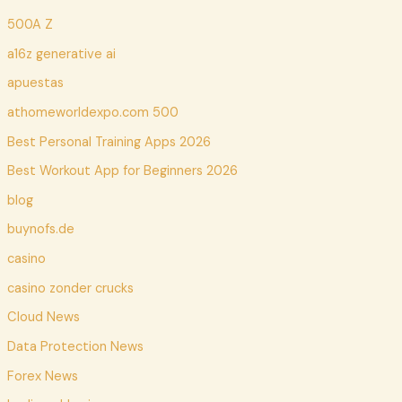
500A Z
a16z generative ai
apuestas
athomeworldexpo.com 500
Best Personal Training Apps 2026
Best Workout App for Beginners 2026
blog
buynofs.de
casino
casino zonder crucks
Cloud News
Data Protection News
Forex News