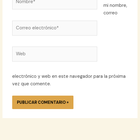
mi nombre,
correo
Correo
electrónico*
Web
electrónico y web en este navegador para la próxima
vez que comente.