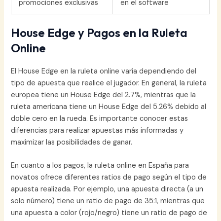
promociones exclusivas
en el software
House Edge y Pagos en la Ruleta
Online
El House Edge en la ruleta online varía dependiendo del
tipo de apuesta que realice el jugador. En general, la ruleta
europea tiene un House Edge del 2.7%, mientras que la
ruleta americana tiene un House Edge del 5.26% debido al
doble cero en la rueda. Es importante conocer estas
diferencias para realizar apuestas más informadas y
maximizar las posibilidades de ganar.
En cuanto a los pagos, la ruleta online en España para
novatos ofrece diferentes ratios de pago según el tipo de
apuesta realizada. Por ejemplo, una apuesta directa (a un
solo número) tiene un ratio de pago de 35:1, mientras que
una apuesta a color (rojo/negro) tiene un ratio de pago de