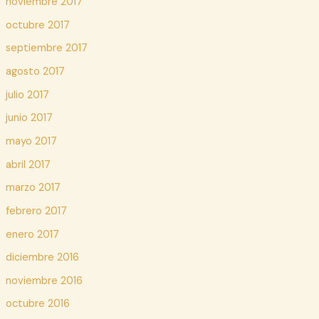
noviembre 2017
octubre 2017
septiembre 2017
agosto 2017
julio 2017
junio 2017
mayo 2017
abril 2017
marzo 2017
febrero 2017
enero 2017
diciembre 2016
noviembre 2016
octubre 2016