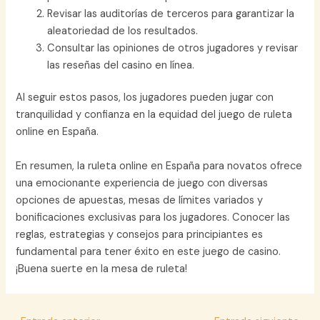
Revisar las auditorías de terceros para garantizar la
aleatoriedad de los resultados.
Consultar las opiniones de otros jugadores y revisar
las reseñas del casino en línea.
Al seguir estos pasos, los jugadores pueden jugar con
tranquilidad y confianza en la equidad del juego de ruleta
online en España.
En resumen, la ruleta online en España para novatos ofrece
una emocionante experiencia de juego con diversas
opciones de apuestas, mesas de límites variados y
bonificaciones exclusivas para los jugadores. Conocer las
reglas, estrategias y consejos para principiantes es
fundamental para tener éxito en este juego de casino.
¡Buena suerte en la mesa de ruleta!
Navegación