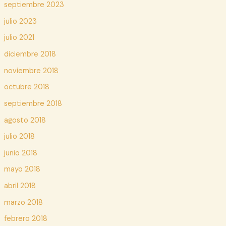
septiembre 2023
julio 2023
julio 2021
diciembre 2018
noviembre 2018
octubre 2018
septiembre 2018
agosto 2018
julio 2018
junio 2018
mayo 2018
abril 2018
marzo 2018
febrero 2018