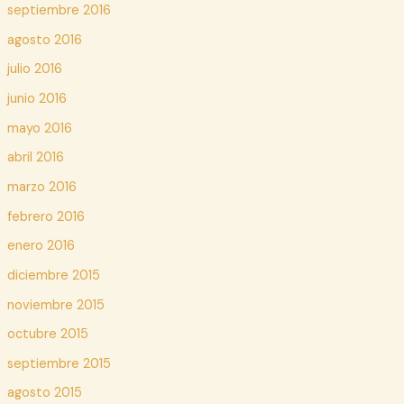
septiembre 2016
agosto 2016
julio 2016
junio 2016
mayo 2016
abril 2016
marzo 2016
febrero 2016
enero 2016
diciembre 2015
noviembre 2015
octubre 2015
septiembre 2015
agosto 2015