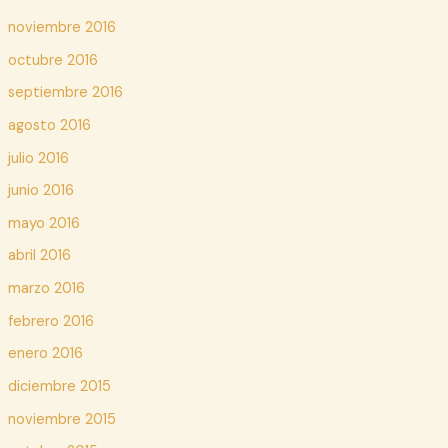
noviembre 2016
octubre 2016
septiembre 2016
agosto 2016
julio 2016
junio 2016
mayo 2016
abril 2016
marzo 2016
febrero 2016
enero 2016
diciembre 2015
noviembre 2015