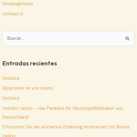
Uncategorized
vizmaxx.cl
B
u
s
c
Entradas recientes
a
Untitled
r
p
Spojrzenie na vox casino
o
Untitled
r
twindor casino – das Paradies für Glücksspielliebhaber aus
:
Deutschland
Erforschen Sie die ultimative Erfahrung im Internet mit Brionis
casino