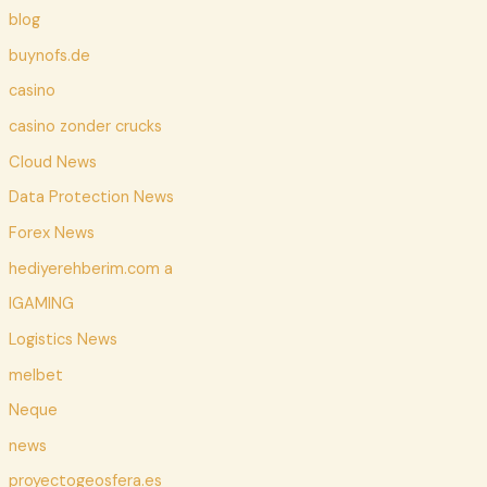
blog
buynofs.de
casino
casino zonder crucks
Cloud News
Data Protection News
Forex News
hediyerehberim.com a
IGAMING
Logistics News
melbet
Neque
news
proyectogeosfera.es