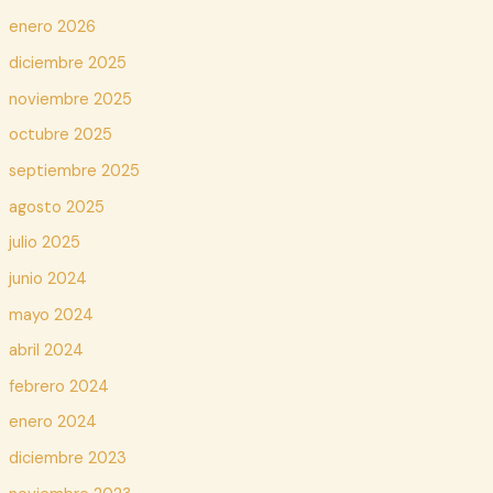
enero 2026
diciembre 2025
noviembre 2025
octubre 2025
septiembre 2025
agosto 2025
julio 2025
junio 2024
mayo 2024
abril 2024
febrero 2024
enero 2024
diciembre 2023