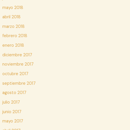
mayo 2018
abril 2018
marzo 2018
febrero 2018
enero 2018
diciembre 2017
noviembre 2017
octubre 2017
septiembre 2017
agosto 2017
julio 2017
junio 2017
mayo 2017