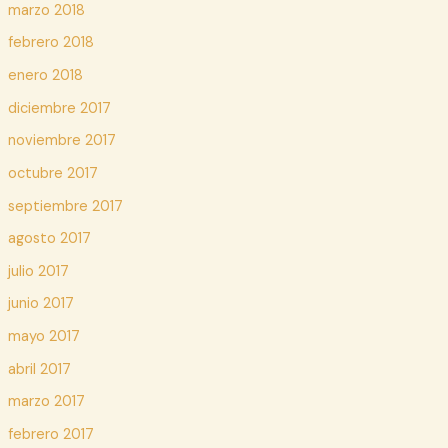
marzo 2018
febrero 2018
enero 2018
diciembre 2017
noviembre 2017
octubre 2017
septiembre 2017
agosto 2017
julio 2017
junio 2017
mayo 2017
abril 2017
marzo 2017
febrero 2017