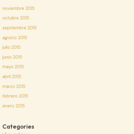
noviembre 2015
octubre 2015
septiembre 2015
agosto 2015
julio 2015
junio 2015
mayo 2015
abril 2015
marzo 2015
febrero 2015
enero 2015
Categories