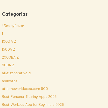
Categorías
! Без рубрики
1
100%A Z
1500A Z
2000BA Z
500A Z
a16z generative ai
apuestas
athomeworldexpo.com 500
Best Personal Training Apps 2026
Best Workout App for Beginners 2026