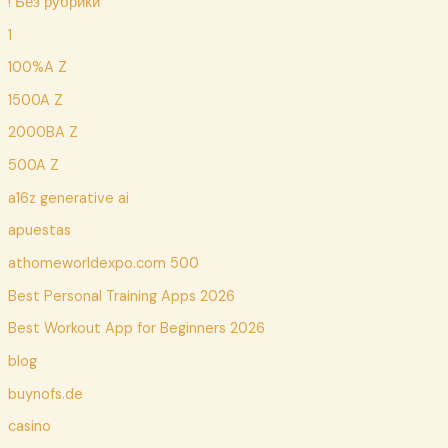
! Без рубрики
1
100%A Z
1500A Z
2000BA Z
500A Z
a16z generative ai
apuestas
athomeworldexpo.com 500
Best Personal Training Apps 2026
Best Workout App for Beginners 2026
blog
buynofs.de
casino