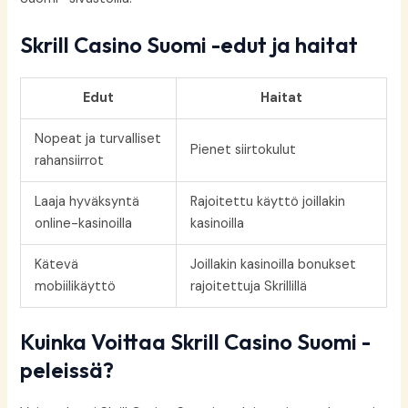
Skrill Casino Suomi -edut ja haitat
Edut
Haitat
Nopeat ja turvalliset
Pienet siirtokulut
rahansiirrot
Laaja hyväksyntä
Rajoitettu käyttö joillakin
online-kasinoilla
kasinoilla
Kätevä
Joillakin kasinoilla bonukset
mobiilikäyttö
rajoitettuja Skrillillä
Kuinka Voittaa Skrill Casino Suomi -
peleissä?