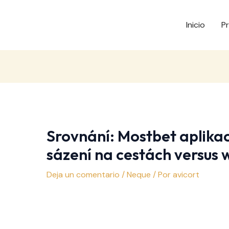
Inicio
P
Srovnání: Mostbet aplikace
sázení na cestách versus 
Deja un comentario
/
Neque
/ Por
avicort