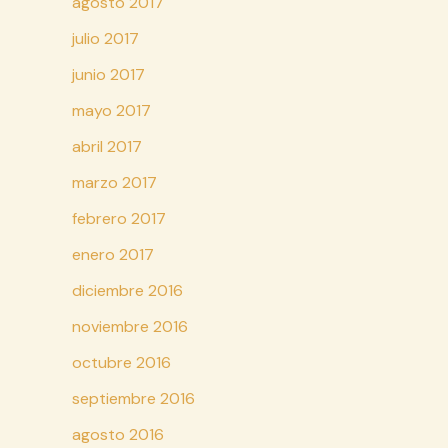
agosto 2017
julio 2017
junio 2017
mayo 2017
abril 2017
marzo 2017
febrero 2017
enero 2017
diciembre 2016
noviembre 2016
octubre 2016
septiembre 2016
agosto 2016