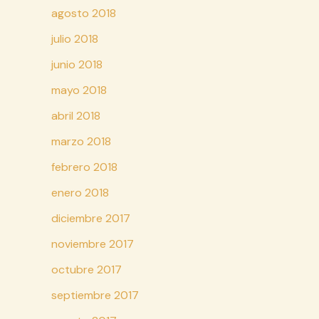
agosto 2018
julio 2018
junio 2018
mayo 2018
abril 2018
marzo 2018
febrero 2018
enero 2018
diciembre 2017
noviembre 2017
octubre 2017
septiembre 2017