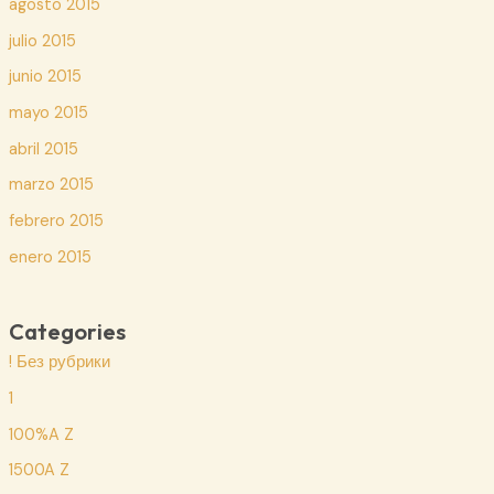
agosto 2015
julio 2015
junio 2015
mayo 2015
abril 2015
marzo 2015
febrero 2015
enero 2015
Categories
! Без рубрики
1
100%A Z
1500A Z