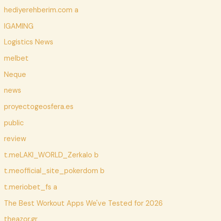
hediyerehberim.com a
IGAMING
Logistics News
melbet
Neque
news
proyectogeosfera.es
public
review
t.meLAKI_WORLD_Zerkalo b
t.meofficial_site_pokerdom b
t.meriobet_fs a
The Best Workout Apps We've Tested for 2026
theazor.gr