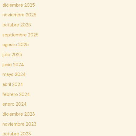
diciembre 2025
noviembre 2025
octubre 2025
septiembre 2025
agosto 2025
julio 2025
junio 2024
mayo 2024
abril 2024
febrero 2024
enero 2024
diciembre 2023
noviembre 2023
octubre 2023