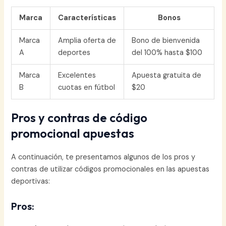
Marca
Características
Bonos
Marca
Amplia oferta de
Bono de bienvenida
A
deportes
del 100% hasta $100
Marca
Excelentes
Apuesta gratuita de
B
cuotas en fútbol
$20
Pros y contras de código
promocional apuestas
A continuación, te presentamos algunos de los pros y
contras de utilizar códigos promocionales en las apuestas
deportivas:
Pros: