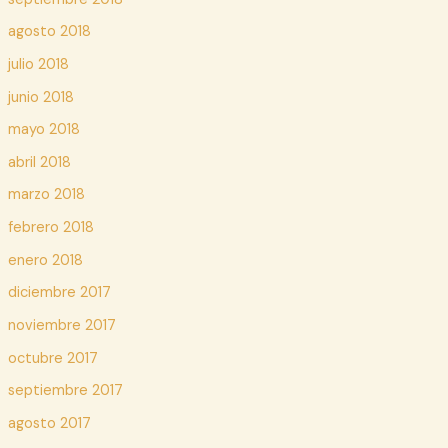
agosto 2018
julio 2018
junio 2018
mayo 2018
abril 2018
marzo 2018
febrero 2018
enero 2018
diciembre 2017
noviembre 2017
octubre 2017
septiembre 2017
agosto 2017