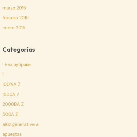
marzo 2015
febrero 2015
enero 2015
Categorías
! Без рубрики
1
100%A Z
1500A Z
2000BA Z
500A Z
a16z generative ai
apuestas