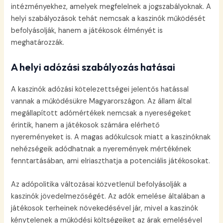
intézményekhez, amelyek megfelelnek a jogszabályoknak. A
helyi szabályozások tehát nemcsak a kaszinók működését
befolyásolják, hanem a játékosok élményét is
meghatározzák.
A helyi adózási szabályozás hatásai
A kaszinók adózási kötelezettségei jelentős hatással
vannak a működésükre Magyarországon. Az állam által
megállapított adómértékek nemcsak a nyereségeket
érintik, hanem a játékosok számára elérhető
nyereményeket is. A magas adókulcsok miatt a kaszinóknak
nehézségeik adódhatnak a nyeremények mértékének
fenntartásában, ami elriaszthatja a potenciális játékosokat.
Az adópolitika változásai közvetlenül befolyásolják a
kaszinók jövedelmezőségét. Az adók emelése általában a
játékosok terheinek növekedésével jár, mivel a kaszinók
kénytelenek a működési költségeiket az árak emelésével