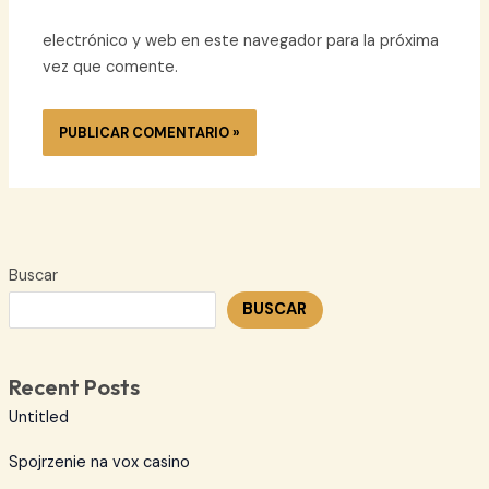
electrónico y web en este navegador para la próxima
vez que comente.
Buscar
BUSCAR
Recent Posts
Untitled
Spojrzenie na vox casino