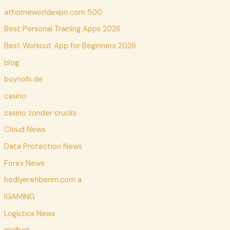
athomeworldexpo.com 500
Best Personal Training Apps 2026
Best Workout App for Beginners 2026
blog
buynofs.de
casino
casino zonder crucks
Cloud News
Data Protection News
Forex News
hediyerehberim.com a
IGAMING
Logistics News