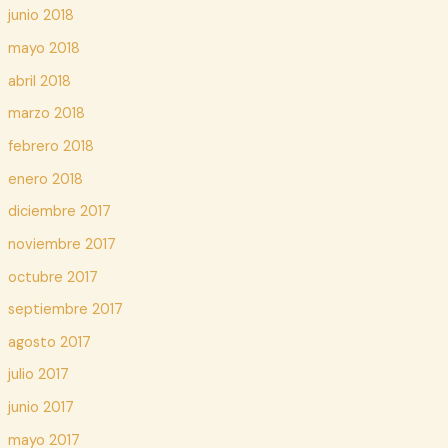
junio 2018
mayo 2018
abril 2018
marzo 2018
febrero 2018
enero 2018
diciembre 2017
noviembre 2017
octubre 2017
septiembre 2017
agosto 2017
julio 2017
junio 2017
mayo 2017