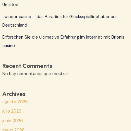
Untitled
twindor casino – das Paradies für Glücksspielliebhaber aus
Deutschland
Erforschen Sie die ultimative Erfahrung im Internet mit Brionis
casino
Recent Comments
No hay comentarios que mostrar.
Archives
agosto 2026
julio 2026
junio 2026
mayo 2026