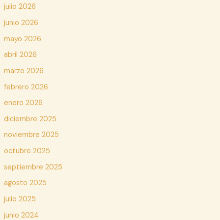
julio 2026
junio 2026
mayo 2026
abril 2026
marzo 2026
febrero 2026
enero 2026
diciembre 2025
noviembre 2025
octubre 2025
septiembre 2025
agosto 2025
julio 2025
junio 2024