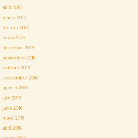
abril 2017
marzo 2017
febrero 2017
enero 2017
diciembre 2016
noviembre 2016
octubre 2016
septiembre 2016
agosto 2016
julio 2016
junio 2016
mayo 2016
abril 2016