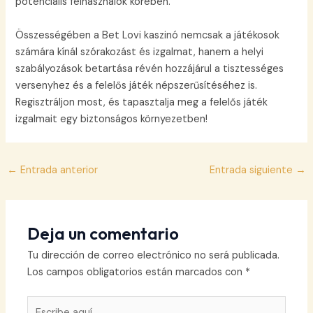
potenciális felhasználók körében.
Összességében a Bet Lovi kaszinó nemcsak a játékosok
számára kínál szórakozást és izgalmat, hanem a helyi
szabályozások betartása révén hozzájárul a tisztességes
versenyhez és a felelős játék népszerűsítéséhez is.
Regisztráljon most, és tapasztalja meg a felelős játék
izgalmait egy biztonságos környezetben!
Navegación
←
Entrada anterior
Entrada siguiente
→
de
entradas
Deja un comentario
Tu dirección de correo electrónico no será publicada.
Los campos obligatorios están marcados con
*
Escribe