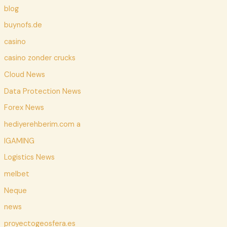
blog
buynofs.de
casino
casino zonder crucks
Cloud News
Data Protection News
Forex News
hediyerehberim.com a
IGAMING
Logistics News
melbet
Neque
news
proyectogeosfera.es