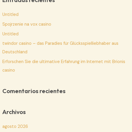
a
Untitled
r
p
Spojrzenie na vox casino
o
Untitled
r
twindor casino – das Paradies für Glücksspielliebhaber aus
:
Deutschland
Erforschen Sie die ultimative Erfahrung im Internet mit Brionis
casino
Comentarios recientes
Archivos
agosto 2026